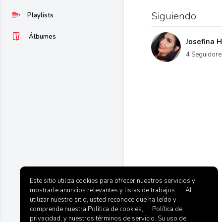
Siguiendo
Playlists
Álbumes
Josefina 
4 Seguidore
Este sitio utiliza cookies para ofrecer nuestros servicios y
mostrarle anuncios relevantes y listas de trabajos. Al
utilizar nuestro sitio, usted reconoce que ha leído y
comprende nuestra Política de cookies, Política de
privacidad, y nuestros términos de servicio. Su uso de