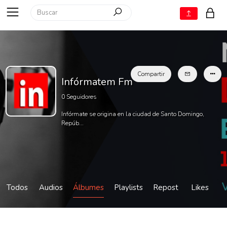
Compartir
Infórmatem Fm
0
Seguidores
Infórmate se origina en la ciudad de Santo Domingo,
Repúb...
Todos
Audios
Álbumes
Playlists
Repost
Likes